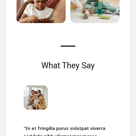
What They Say
“In et fringilla purus volutpat viverra