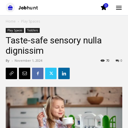
0
Job
hunt
Home
Play Spaces
Play Spaces
Toddlers
Taste-safe sensory nulla
dignissim
By
-
November 1, 2024
70
0