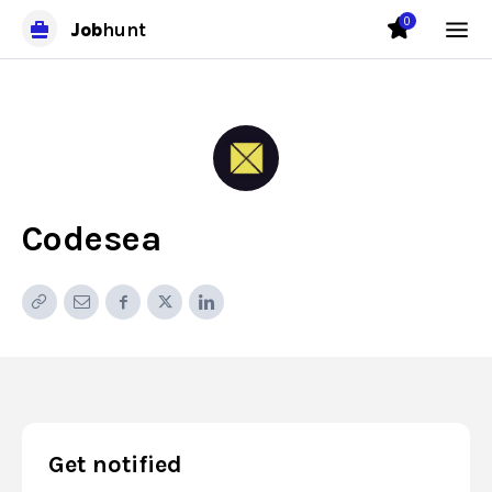
0
Job
hunt
Codesea
Get notified