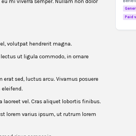
Benef
s eu mi viverra semper. Nullam non dolor
Gener
Paid 
 this job
vel, volutpat hendrerit magna.
Last name
*
lectus ut ligula commodo, in ornare
erat sed, luctus arcu. Vivamus posuere
Phone number
*
eleifend.
laoreet vel. Cras aliquet lobortis finibus.
est lorem varius ipsum, ut rutrum lorem