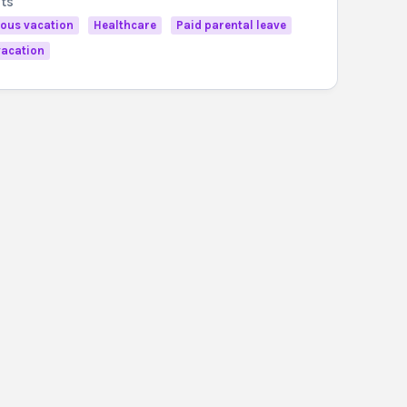
its
ous vacation
Healthcare
Paid parental leave
vacation