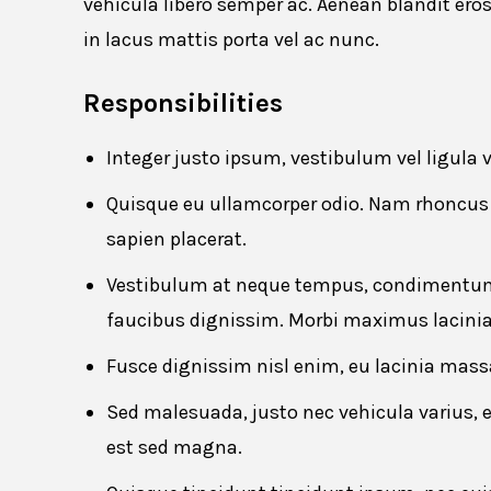
vehicula libero semper ac. Aenean blandit ero
in lacus mattis porta vel ac nunc.
Apply for
Responsibilities
Integer justo ipsum, vestibulum vel ligula 
First name
*
Quisque eu ullamcorper odio. Nam rhoncus 
sapien placerat.
Vestibulum at neque tempus, condimentum 
Email
*
faucibus dignissim. Morbi maximus lacinia 
Fusce dignissim nisl enim, eu lacinia massa 
Sed malesuada, justo nec vehicula varius, 
Resume
*
est sed magna.