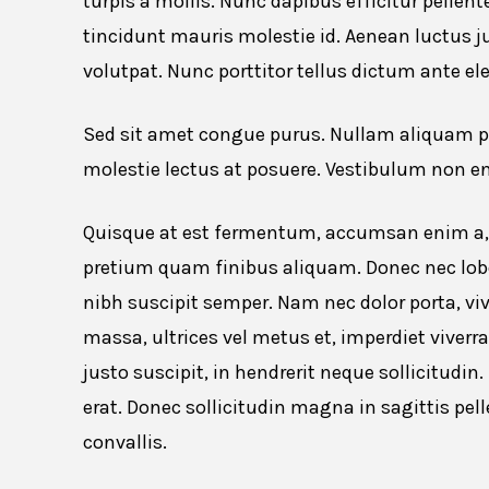
turpis a mollis. Nunc dapibus efficitur pellen
tincidunt mauris molestie id. Aenean luctus j
volutpat. Nunc porttitor tellus dictum ante e
Sed sit amet congue purus. Nullam aliquam po
molestie lectus at posuere. Vestibulum non e
Quisque at est fermentum, accumsan enim a, s
pretium quam finibus aliquam. Donec nec lobor
nibh suscipit semper. Nam nec dolor porta, viv
massa, ultrices vel metus et, imperdiet viver
justo suscipit, in hendrerit neque sollicitudi
erat. Donec sollicitudin magna in sagittis p
convallis.