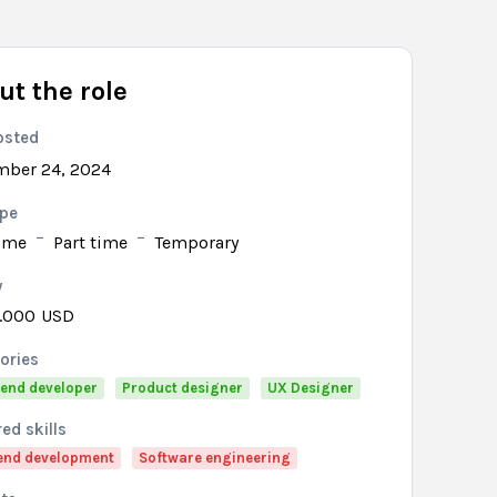
ut the role
osted
ber 24, 2024
ype
time
Part time
Temporary
y
5.000
USD
ories
 end developer
Product designer
UX Designer
ed skills
end development
Software engineering