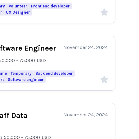
ary
Volunteer
Front end developer
er
UX Designer
oftware Engineer
November 24, 2024
50.000 - 75.000
USD
time
Temporary
Back end developer
rt
Software engineer
aff Data
November 24, 2024
50.000 - 75.000
USD