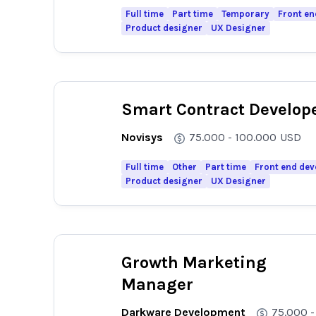
Full time
Part time
Temporary
Front en
Product designer
UX Designer
Smart Contract Develop
Novisys
75.000 - 100.000
USD
Full time
Other
Part time
Front end dev
Product designer
UX Designer
Growth Marketing
Manager
Darkware Development
75.000 -