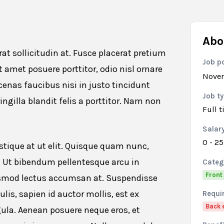
Abo
at sollicitudin at. Fusce placerat pretium
Job p
it amet posuere porttitor, odio nisl ornare
Novem
cenas faucibus nisi in justo tincidunt
Job t
ngilla blandit felis a porttitor. Nam non
Full 
Salar
0 - 2
tique at ut elit. Quisque quam nunc,
o. Ut bibendum pellentesque arcu in
Categ
Front
euismod lectus accumsan at. Suspendisse
is, sapien id auctor mollis, est ex
Requir
Back 
ligula. Aenean posuere neque eros, et