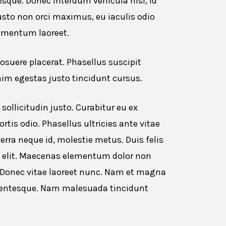
tesque. Donec interdum vehicula nisl, id
usto non orci maximus, eu iaculis odio
lementum laoreet.
suere placerat. Phasellus suscipit
nim egestas justo tincidunt cursus.
ollicitudin justo. Curabitur eu ex
tis odio. Phasellus ultricies ante vitae
erra neque id, molestie metus. Duis felis
ra elit. Maecenas elementum dolor non
n. Donec vitae laoreet nunc. Nam et magna
ellentesque. Nam malesuada tincidunt