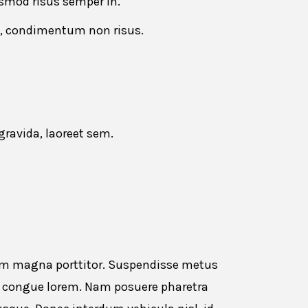
smod risus semper in.
et, condimentum non risus.
Drag and drop or browse
ravida, laoreet sem.
trum magna porttitor. Suspendisse metus
r congue lorem. Nam posuere pharetra