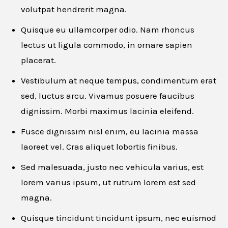
volutpat hendrerit magna.
Quisque eu ullamcorper odio. Nam rhoncus
lectus ut ligula commodo, in ornare sapien
placerat.
Vestibulum at neque tempus, condimentum erat
Apply for this job
sed, luctus arcu. Vivamus posuere faucibus
dignissim. Morbi maximus lacinia eleifend.
First name
*
Fusce dignissim nisl enim, eu lacinia massa
laoreet vel. Cras aliquet lobortis finibus.
Sed malesuada, justo nec vehicula varius, est
Last name
*
lorem varius ipsum, ut rutrum lorem est sed
magna.
Quisque tincidunt tincidunt ipsum, nec euismod
Email
*