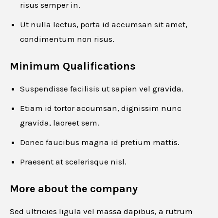
risus semper in.
Ut nulla lectus, porta id accumsan sit amet,
condimentum non risus.
Phone number
*
Minimum Qualifications
Suspendisse facilisis ut sapien vel gravida.
Resume
*
Etiam id tortor accumsan, dignissim nunc
gravida, laoreet sem.
Donec faucibus magna id pretium mattis.
Drag and drop or browse
Praesent at scelerisque nisl.
More about the company
Website URL
Sed ultricies ligula vel massa dapibus, a rutrum