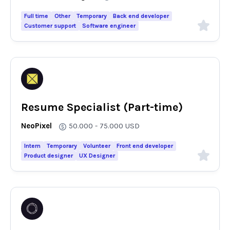
Full time
Other
Temporary
Back end developer
Customer support
Software engineer
Resume Specialist (Part-time)
NeoPixel
50.000 - 75.000
USD
Intern
Temporary
Volunteer
Front end developer
Product designer
UX Designer