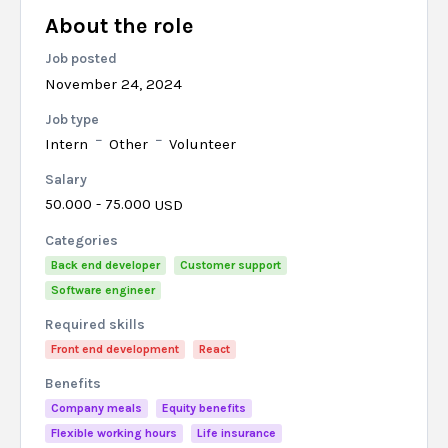
About the role
Job posted
November 24, 2024
Job type
Intern
Other
Volunteer
Salary
50.000 - 75.000
USD
Categories
Back end developer
Customer support
Software engineer
Required skills
Front end development
React
Benefits
Company meals
Equity benefits
Flexible working hours
Life insurance